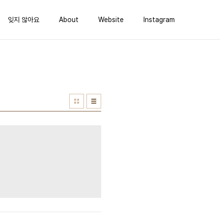
잊지 않아요
About
Website
Instagram