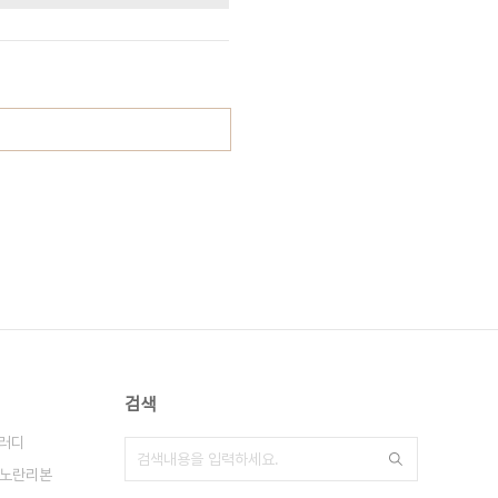
검색
러디
노란리본