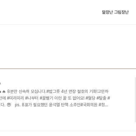
말장난 그림장난

🔥🔥 8분만 신속히 모십니다.#밥그릇 4년 연장 절호의 기회!고민하
 전에 #미리미리 #나부터 #꿀빨기 이런 꿀 또 없어요! #혈당 #탈출 #
다. 😎 ps. 8표가 필요했던 윤석열 탄핵 소추안#국회의원 #정
열 #계엄 #탄핵