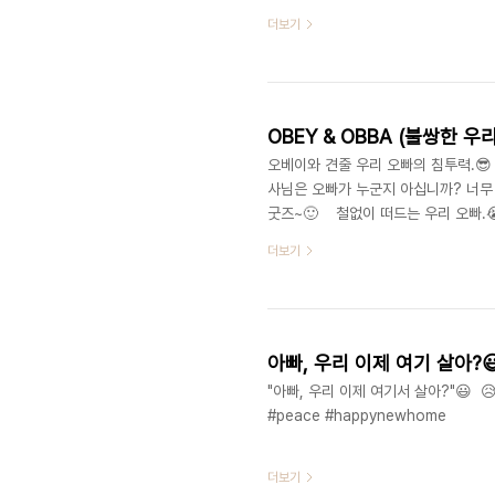
더보기
OBEY & OBBA (불쌍한 우
오베이와 견줄 우리 오빠의 침투력.😎
사님은 오빠가 누군지 아십니까? 너무 궁금
굿즈~🙂 철없이 떠드는 우리 오빠.😭
😭 아아, 늦장가간 우리 오빠 너무 
더보기
이나 해야지.🙂 * 한국사에 길이 남을 친
자 #해학 #유머#design #graffiti #
아빠, 우리 이제 여기 살아?
"아빠, 우리 이제 여기서 살아?"😃 😥 
#peace #happynewhome
더보기