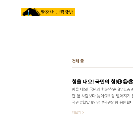
본문 바로가기
전체 글
힘을 내요! 국민의 힘!😆😀
힘을 내요! 국민의 힘!선착순 8명!!!
면 옆 사람보다 늦어요!!! 당 떨어지기
국민 #혈압 #안정 #국민의힘 응원합니
치 #더불어민주당 #잘좀해봐요 #윤석
더보기