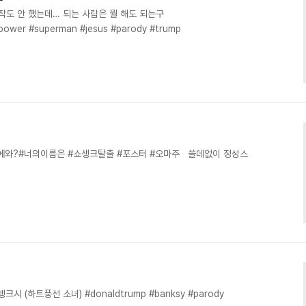
작도 안 했는데… 되는 사람은 뭘 해도 되는구
power #superman #jesus #parody #trump
노 나마에와?#너의이름은 #쇼생크탈출 #포스터 #오마주 쓸데없이 정성스
뱅크시 (하트풍선 소녀) #donaldtrump #banksy #parody