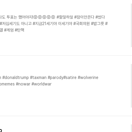
도 투표는 했어야지!😡😡😡😡😡 #할많하않 #잠이안온다 #썼다
#저십세기도 아니고 #지금21세기야 이세기야 #국회의원 #밥그릇 #
열 #계엄 #탄핵
onaldtrump #taxman #parody#satire #wolverine
pmemes #nowar #worldwar
p