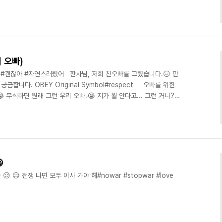
리 오빠)
 #괜찮아 #자연스러웠어 판사님, 저희 친오빠를 그렸습니다.😑 판
합니다. OBEY Original Symbol#respect 오빠를 위한
 무식하면 원래 그런 우리 오빠.😭 지가 뭘 안다고... 그런 거니?
불쌍해서 어떡해서 안타까워서 뭘 어쩌겠어 나는 그런 오빠를 위한 작업
오빠 드립.😆😆😆 #obey #parody #obba#오빠 #친오빠 #풍
tagging #hiphop

😥 😥 전쟁 나면 모두 이사 가야 해#nowar #stopwar #love