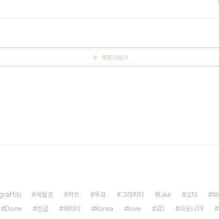
목록 더보기
graffiti
세월호
하트
투표
그래피티
Like
오타
패
Done
한글
캐릭터
Korea
love
3D
코로나19