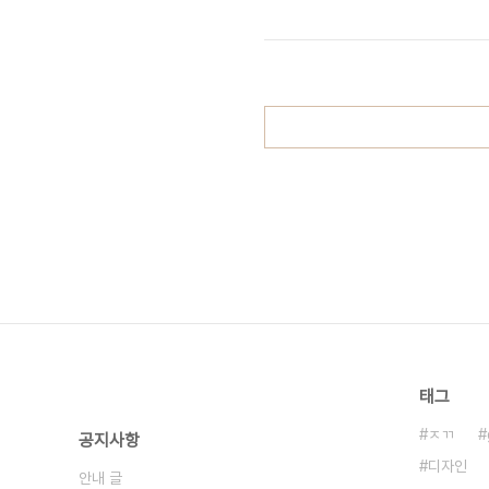
태그
ㅈㄲ
공지사항
디자인
안내 글