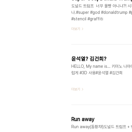
도널드 트럼프 너무 몰빵 아니냐?! 시
나.#super #god #donaldtrump #
#stencil #graffiti
더보기
윤석열? 김건희?
HELLO, My name is… 키미
럽게 #3D 사용#윤석열 #김건희
더보기
Run away
Run away(돔황챠!)​도널드 트럼프 + 